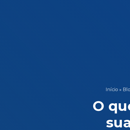
Início
»
Bl
O que
su