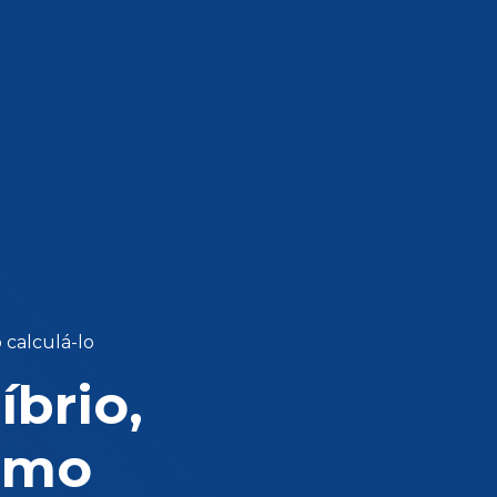
 calculá-lo
íbrio,
omo