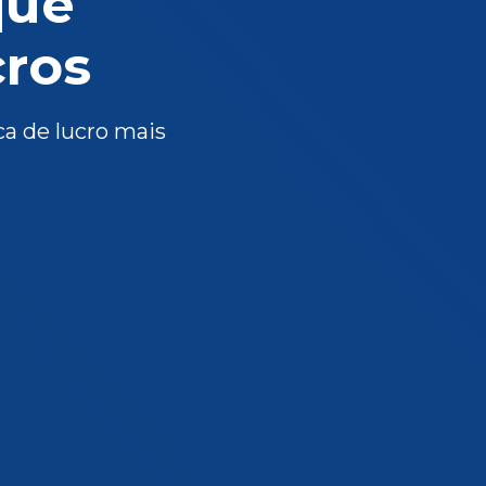
que
cros
ca de lucro mais