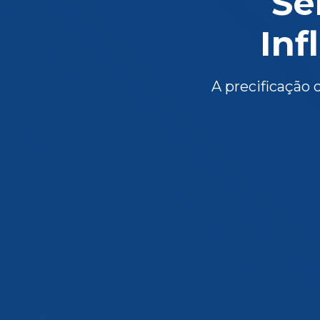
Se
Inf
A precificação 