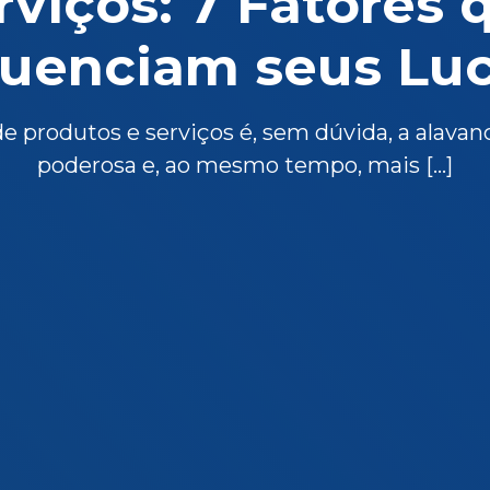
rviços: 7 Fatores 
luenciam seus Lu
de produtos e serviços é, sem dúvida, a alavan
poderosa e, ao mesmo tempo, mais […]