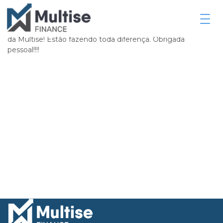
Compartilhe:
enu de Navegação
Cliente – Vivian Na
Muito importante para o meu negócio contar com a ajuda
da Multise! Estão fazendo toda diferença. Obrigada
pessoal!!!!