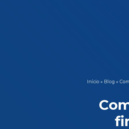
Início
»
Blog
»
Como
Como
f