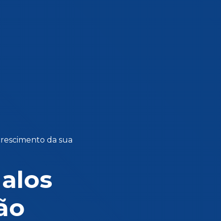
crescimento da sua
galos
ão