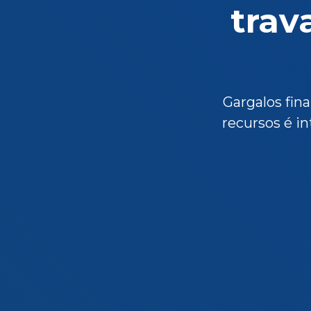
trav
Gargalos fin
recursos é i